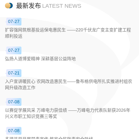
最新发布
LATEST NEWS
07-27
扩容强网筑根基投运保电惠民生 ——220千伏龙广变主变扩建工程
顺利投运
07-27
弘扬人道博爱精神 深耕基层公益阵地
07-21
入户宣讲暖民心 农网改造惠民生——鲁布格供电所扎实推进村组农
网升级改造工作
07-08
以赛促学展风采 万峰电力获佳绩 ——万峰电力代表队斩获2026年
兴义市职工知识竞赛三等奖
07-08
多措并举开展禁毒宣传 筑牢全民防毒安全防线