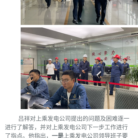
吕祥对上乘发电公司提出的问题及困难逐一
进行了解答，并对上乘发电公司下一步工作进行
了指点。他指出，
一是
上乘发电公司领导班子要