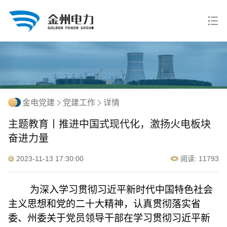
金电党建
党建工作
详情
主题教育丨推进中国式现代化，激扬火电板块
奋进力量
2023-11-13 17:30:00
阅读: 11793
为深入学习贯彻习近平新时代中国特色社会
主义思想和党的二十大精神，认真贯彻落实省
委、州委关于党员领导干部在学习贯彻习近平新