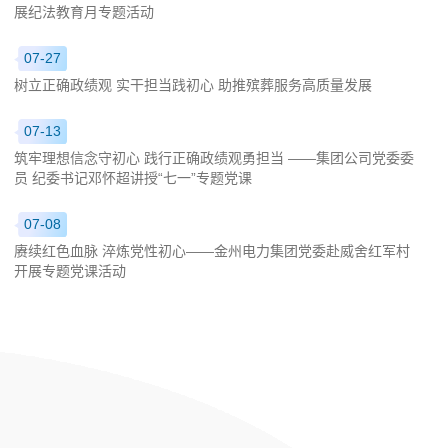
展纪法教育月专题活动
07-27
树立正确政绩观 实干担当践初心 助推殡葬服务高质量发展
07-13
筑牢理想信念守初心 践行正确政绩观勇担当 ——集团公司党委委
员 纪委书记邓怀超讲授“七一”专题党课
07-08
赓续红色血脉 淬炼党性初心——金州电力集团党委赴威舍红军村
开展专题党课活动