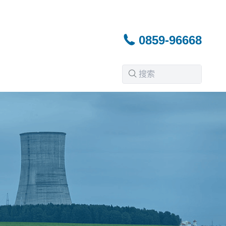
0859-96668