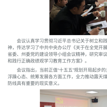
会议认真学习贯彻习近平总书记关于树立和
神，传达学习了中共中央办公厅《关于在全党开
省委、州委党的建设领导小组会议精神，研究审
和践行正确政绩观学习教育工作方案》。
会议指出，当前正值“十五五”规划开局起步
浮躁心态、统筹发展各方面工作，全力推动露天
防线具有重要的现实意义。