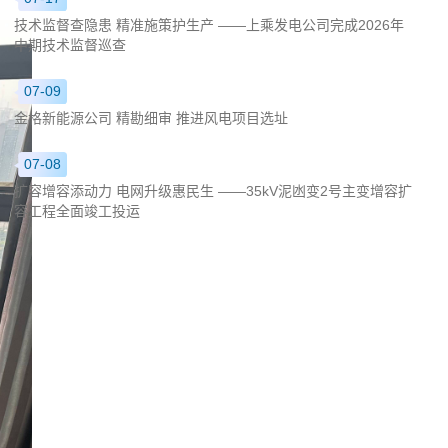
技术监督查隐患 精准施策护生产 ——上乘发电公司完成2026年
中期技术监督巡查
07-09
金格新能源公司 精勘细审 推进风电项目选址
07-08
扩容增容添动力 电网升级惠民生 ——35kV泥凼变2号主变增容扩
容工程全面竣工投运