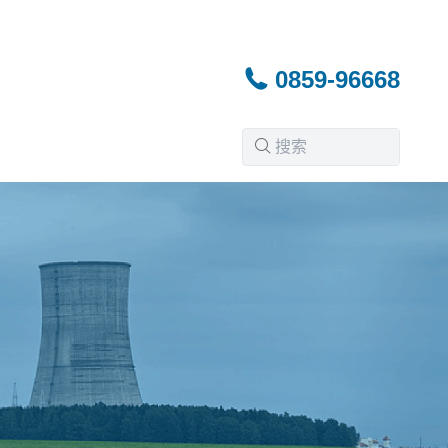
0859-96668