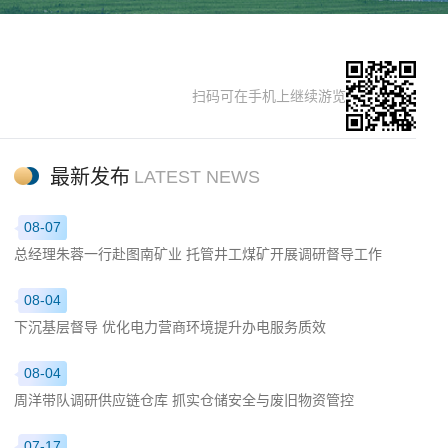
扫码可在手机上继续游览
最新发布
LATEST NEWS
08-07
总经理朱蓉一行赴图南矿业 托管井工煤矿开展调研督导工作
08-04
下沉基层督导 优化电力营商环境提升办电服务质效
08-04
周洋带队调研供应链仓库 抓实仓储安全与废旧物资管控
07-17